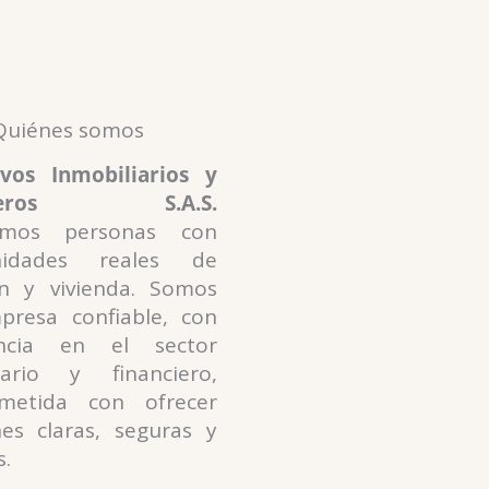
Quiénes somos
ivos Inmobiliarios y
ncieros S.A.S.
amos personas con
nidades reales de
ón y vivienda. Somos
resa confiable, con
encia en el sector
iario y financiero,
metida con ofrecer
nes claras, seguras y
s.