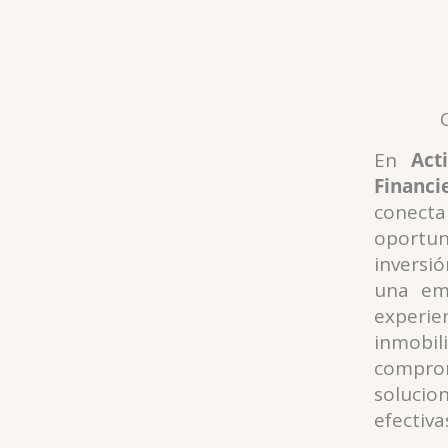
En
Act
Fina
conect
oportu
inversi
una emp
experi
inmobil
compro
solucio
efectiva