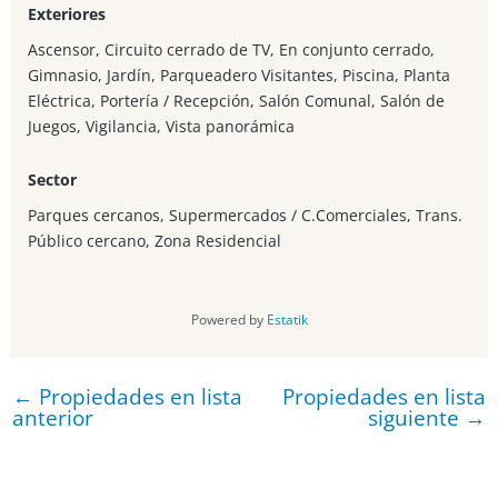
atractiva para inversión, renta o disfrute en temporadas
Exteriores
de descanso.
Ascensor, Circuito cerrado de TV, En conjunto cerrado,
Gimnasio, Jardín, Parqueadero Visitantes, Piscina, Planta
Agenda tu cita hoy con Activos Inmobiliarios y Financieros
Eléctrica, Portería / Recepción, Salón Comunal, Salón de
Juegos, Vigilancia, Vista panorámica
✨ Compra Fácil y Seguro con acompañamiento legal
durante el proceso✨
Sector
Parques cercanos, Supermercados / C.Comerciales, Trans.
Público cercano, Zona Residencial
Powered by
Estatik
←
Propiedades en lista
Propiedades en lista
anterior
siguiente
→