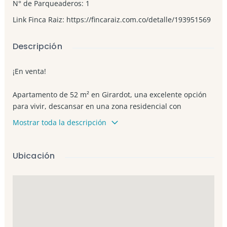
N° de Parqueaderos
:
1
Link Finca Raiz
:
https://fincaraiz.com.co/detalle/193951569
Descripción
¡En venta!
Apartamento de 52 m² en Girardot, una excelente opción
para vivir, descansar en una zona residencial con
ambiente tranquilo, buena ventilación natural y espacios
Mostrar toda la descripción
pensados para disfrutar en familia
Caracteristicas del apartamento:
Ubicación
✨ La habitacion principal con closet y ventilador de techo
✨ Una habitacion adiconal con closet
✨ 1 baño
✨ Sala-comedor amoblada con ventilador de techo y
acceso al balcon