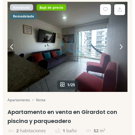
Amoblado
Bajó de precio
Remodelado
1/25
Apartamento
Venta
Apartamento en venta en Girardot con
piscina y parqueadero
2
habitaciones
1
baño
52
m²