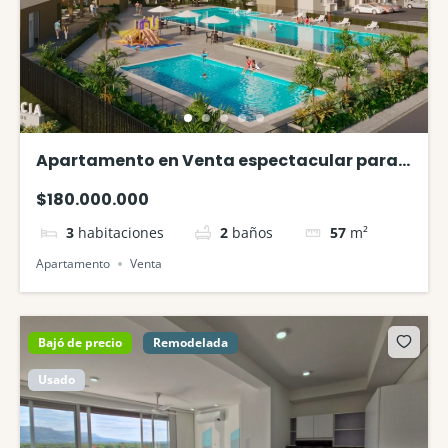
Apartamento en Venta espectacular para
personalizar en Ricaurte
$180.000.000
3
habitaciones
2
baños
57
m²
Apartamento
Venta
Bajó de precio
Remodelada
Usado