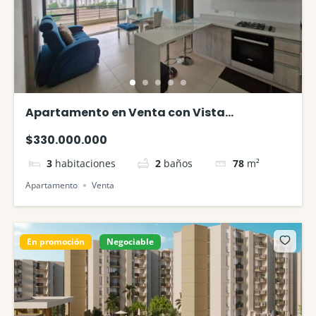
Apartamento en Venta con Vista
Panorámica y Confort Moderno en Ricaurte
$330.000.000
3
habitaciones
2
baños
78
m²
Apartamento
Venta
En promoción
Negociable