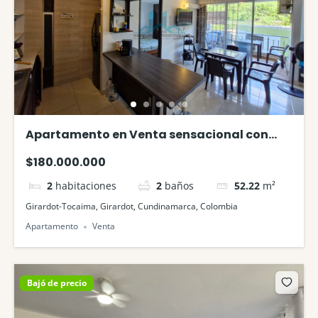
Apartamento en Venta sensacional con
vista a la piscina en Ricaurte
$180.000.000
2
habitaciones
2
baños
52.22
m²
Girardot-Tocaima, Girardot, Cundinamarca, Colombia
Apartamento
Venta
Bajó de precio