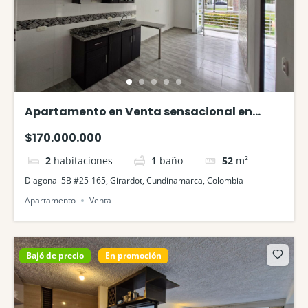
Apartamento en Venta sensacional en
Aqualina Green Girardot
$170.000.000
2
habitaciones
1
baño
52
m²
Diagonal 5B #25-165, Girardot, Cundinamarca, Colombia
Apartamento
Venta
Bajó de precio
En promoción